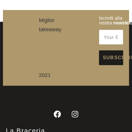
Iscriviti alla
Miglior
nostra
newslett
takeaway
La
Braceria
Restaurant
SUBSCRIB
Guru
2021
La Braceria